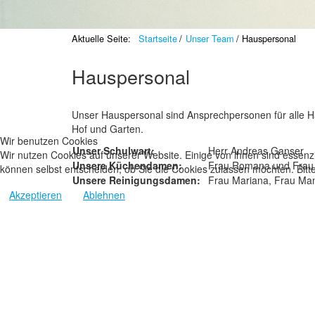
Aktuelle Seite:
Startseite
Unser Team
Hauspersonal
Hauspersonal
Unser Hauspersonal sind Ansprechpersonen für alle 
Hof und Garten.
Wir benutzen Cookies
Unser Schulwart:
Herr Andreas Ganser
Wir nutzen Cookies auf unserer Website. Einige von ihnen sind essenzi
Unsere Küchendamen:
Frau Romana und Frau
können selbst entscheiden, ob Sie die Cookies zulassen möchten. Bitte
Unsere Reinigungsdamen:
Frau Mariana, Frau Ma
Akzeptieren
Ablehnen