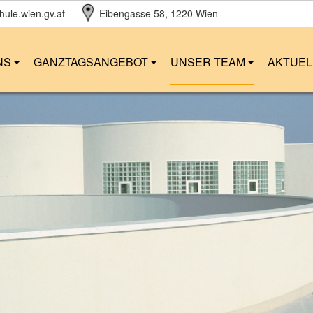
ule.wien.gv.at
Eibengasse 58
, 1220 Wien
NS
GANZTAGSANGEBOT
UNSER TEAM
AKTUE