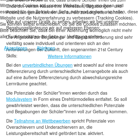
Wir nutzen Cookies auf unserer Website. Einige von ihnen sind
Ende der vierten Klasse ihre Interessen, Begabungen- und
essenziell für den Betrieb der Seite, während andere uns helfen, diese
Potenziale genau kennen und auf sie zurückgreifen können.
Website und die Nutzererfahrung zu verbessern (Tracking Cookies).
Wie auf unserer Grafik zu sehen, arbeiten wir bei unserer
Sie können selbst entscheiden, ob Sie die Cookies zulassen möchten.
Begabungsförderung wir auf mehreren Ebenen:
Bitte beachten Sie, dass bei einer Ablehnung womöglich nicht mehr
alle Funktionalitäten der Seite zur Verfügung stehen.
Die Angebote zur Begabungs- und Begabtenförderung sind sehr
vielfältig sowie individuell und orientieren sich an den
Akzeptieren
Ablehnen
Anforderungen der Zukunft, den sogenannten 21st Century
Skills:
Weitere Informationen
Bei den
unverbindlichen Übungen
wird sowohl auf eine innere
Differenzierung durch unterschiedliche Lernangebote als auch
auf eine äußere Differenzierung durch abwechslungsreiche
Lernräume geachtet.
Die Potenziale der Schüler*innen werden durch das
Modulsystem
in Form eines Drehtürmodelles entfaltet. So soll
gewährleistet werden, dass die unterschiedlichen Potenziale
und Begabungen der Schüler*innen voll zur Geltung kommen.
Die
Teilnahme an Wettbewerben
spricht Potenziale von
Overachievern und Underachiervern an, die
Leistungsbereitschaft wird gefördert bzw. aktiviert.