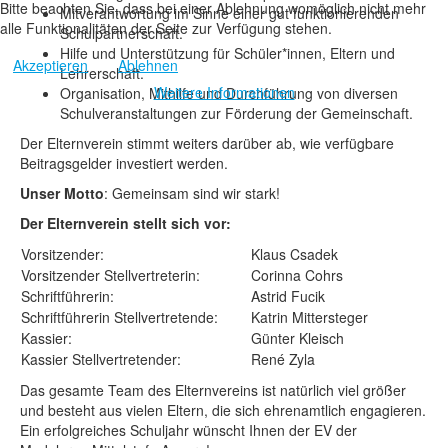
Bitte beachten Sie, dass bei einer Ablehnung womöglich nicht mehr
Mitverantwortung im Sinne einer gut funktionierenden
alle Funktionalitäten der Seite zur Verfügung stehen.
Schulpartnerschaft.
Hilfe und Unterstützung für Schüler*innen, Eltern und
Akzeptieren
Ablehnen
Lehrerschaft.
Weitere Informationen
Organisation, Mithilfe und Durchführung von diversen
Schulveranstaltungen zur Förderung der Gemeinschaft.
Der Elternverein stimmt weiters darüber ab, wie verfügbare
Beitragsgelder investiert werden.
Unser Motto
: Gemeinsam sind wir stark!
Der Elternverein stellt sich vor:
Vorsitzender:
Klaus Csadek
Vorsitzender Stellvertreterin:
Corinna Cohrs
Schriftführerin:
Astrid Fucik
Schriftführerin Stellvertretende:
Katrin Mittersteger
Kassier:
Günter Kleisch
Kassier Stellvertretender:
René Zyla
Das gesamte Team des Elternvereins ist natürlich viel größer
und besteht aus vielen Eltern, die sich ehrenamtlich engagieren.
Ein erfolgreiches Schuljahr wünscht Ihnen der EV der