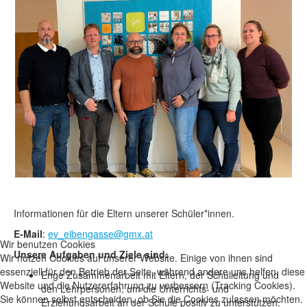
Informationen für die Eltern unserer Schüler*innen.
E-Mail
:
ev_eibengasse@gmx.at
Wir benutzen Cookies
Unsere Aufgaben und Ziele sind:
Wir nutzen Cookies auf unserer Website. Einige von ihnen sind
essenziell für den Betrieb der Seite, während andere uns helfen, diese
Enge Zusammenarbeit mit Eltern, der Schulleitung und
Website und die Nutzererfahrung zu verbessern (Tracking Cookies).
den Lehrpersonen, um die Unterrichts- und
Sie können selbst entscheiden, ob Sie die Cookies zulassen möchten.
Erziehungsarbeit an der Schule positiv zu unterstützen.