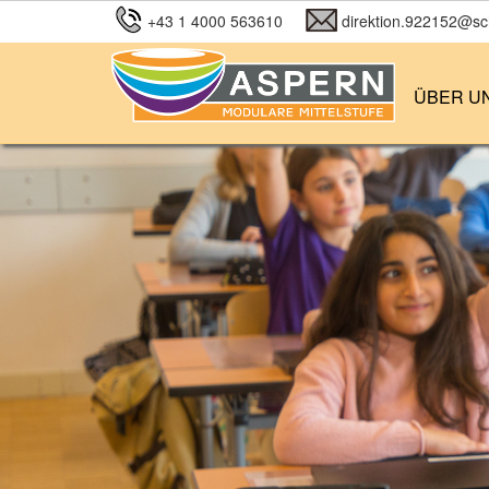
+43 1 4000 563610
direktion.922152@sch
ÜBER U