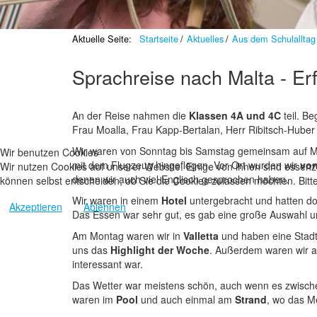
Aktuelle Seite:
Startseite
Aktuelles
Aus dem Schulalltag
Sprachreise nach Malta - E
An der Reise nahmen die
Klassen 4A und 4C
teil. B
Frau Moalla, Frau Kapp-Bertalan, Herr Ribitsch-Huber
Wir waren von Sonntag bis Samstag gemeinsam auf M
Wir benutzen Cookies
mit dem Flugzeug hingeflogen. Vor Ort wurden wir
von
Wir nutzen Cookies auf unserer Website. Einige von ihnen sind essenzi
denen wir auch viel Englisch gesprochen haben.
können selbst entscheiden, ob Sie die Cookies zulassen möchten. Bitte
Wir waren in einem
Hotel
untergebracht und hatten do
Akzeptieren
Ablehnen
Das Essen war sehr gut, es gab eine große Auswahl un
Am Montag waren wir in
Valletta
und haben eine Stadt
uns das
Highlight der Woche
. Außerdem waren wir 
interessant war.
Das Wetter war meistens schön, auch wenn es zwische
waren im
Pool
und auch einmal am
Strand
, wo das Me