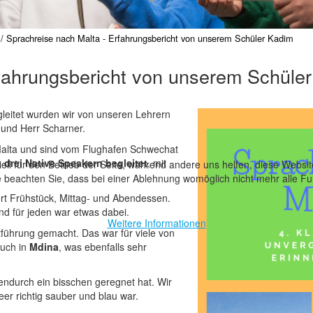
Sprachreise nach Malta - Erfahrungsbericht von unserem Schüler Kadim
rfahrungsbericht von unserem Schüle
egleitet wurden wir von unseren Lehrern
 und Herr Scharner.
alta und sind vom Flughafen Schwechat
 drei Native Speakern begleitet
, mit
ell für den Betrieb der Seite, während andere uns helfen, diese Websi
 beachten Sie, dass bei einer Ablehnung womöglich nicht mehr alle Fun
rt Frühstück, Mittag- und Abendessen.
d für jeden war etwas dabei.
Weitere Informationen
führung gemacht. Das war für viele von
auch in
Mdina
, was ebenfalls sehr
ndurch ein bisschen geregnet hat. Wir
er richtig sauber und blau war.