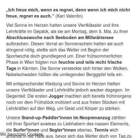
„Ich freue mich, wenn es regnet, denn wenn ich mich nicht
freue, regnet es auch.“
(Karl Valentin)
Viel Sonne im Herzen hatten unsere Viertklässler und ihre
Lehrkräfte im Gepäck, als sie am Montag, dem 5. Mai, zu ihrer
Abschlusswoche nach Seeboden am Millstättersee
aufbrachen. Diesen Vorrat an Sonnenschein hatten sie auch
dringend nötig, stellte sich das Wetter mit Beginn der
Sportwoche doch grundlegend um. Einer frühsommerlichen
Phase in Wien folgten nun
feuchte und teils recht frische
Tage
in Kärnten. Die Sonne versteckte sich hinter den Wolken,
Nebelschwaden hüllten die umliegenden Berggipfel teils ein.
Mit entsprechender Kleidung und Sonne im Herzen hielten
unsere Viertklässler und Lehrkräfte jedoch wacker dagegen. Im
Gegenteil: Die ersten
Jogger
machten sich bereits frühmorgens
noch vor dem Frühstück motiviert und aus freien Stücken mit
Lehrkräften auf den Weg, um Geist und Körper zu stärken.
Unsere
Stand-up-Paddler*innen im Neoprenanzug
zählten
mit ihrer Sportart sowieso zu Liebhabern des nassen Elements,
die
Surfer*innen
und
Segler*innen
ebenso.
Tennis
wich
Wir benutzen Cookies
anfangs in die Halle aus, bevor sich das Wetter doch von Tag zu