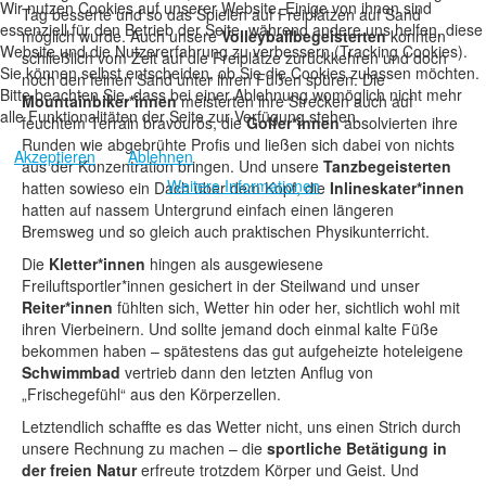
Wir nutzen Cookies auf unserer Website. Einige von ihnen sind
Tag besserte und so das Spielen auf Freiplätzen auf Sand
essenziell für den Betrieb der Seite, während andere uns helfen, diese
möglich wurde. Auch unsere
Volleyballbegeisterten
konnten
Website und die Nutzererfahrung zu verbessern (Tracking Cookies).
schließlich vom Zelt auf die Freiplätze zurückkehren und doch
Sie können selbst entscheiden, ob Sie die Cookies zulassen möchten.
noch den feinen Sand unter ihren Füßen spüren. Die
Bitte beachten Sie, dass bei einer Ablehnung womöglich nicht mehr
Mountainbiker*innen
meisterten ihre Strecken auch auf
alle Funktionalitäten der Seite zur Verfügung stehen.
feuchtem Terrain bravourös, die
Golfer*innen
absolvierten ihre
Runden wie abgebrühte Profis und ließen sich dabei von nichts
Akzeptieren
Ablehnen
aus der Konzentration bringen. Und unsere
Tanzbegeisterten
Weitere Informationen
hatten sowieso ein Dach über dem Kopf, die
Inlineskater*innen
hatten auf nassem Untergrund einfach einen längeren
Bremsweg und so gleich auch praktischen Physikunterricht.
Die
Kletter*innen
hingen als ausgewiesene
Freiluftsportler*innen gesichert in der Steilwand und unser
Reiter*innen
fühlten sich, Wetter hin oder her, sichtlich wohl mit
ihren Vierbeinern. Und sollte jemand doch einmal kalte Füße
bekommen haben – spätestens das gut aufgeheizte hoteleigene
Schwimmbad
vertrieb dann den letzten Anflug von
„Frischegefühl“ aus den Körperzellen.
Letztendlich schaffte es das Wetter nicht, uns einen Strich durch
unsere Rechnung zu machen – die
sportliche Betätigung in
der freien Natur
erfreute trotzdem Körper und Geist. Und