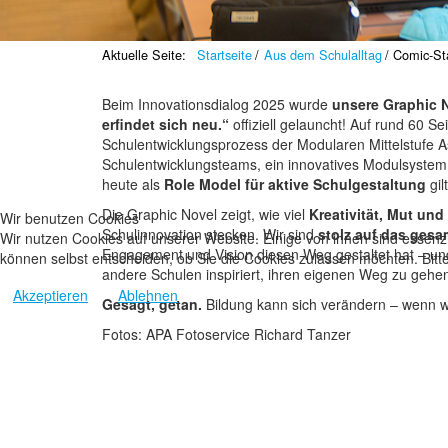
Aktuelle Seite:
Startseite
Aus dem Schulalltag
Comic-Sta
Beim Innovationsdialog 2025 wurde
unsere Graphic N
erfindet sich neu.“
offiziell gelauncht! Auf rund 60 
Schulentwicklungsprozess der Modularen Mittelstufe A
Schulentwicklungsteams, ein innovatives Modulsystem z
heute als
Role Model für aktive Schulgestaltung
gilt
Die Graphic Novel zeigt, wie viel
Kreativität, Mut un
Wir benutzen Cookies
Schulinnovation stecken. Wir sind
stolz auf das ges
Wir nutzen Cookies auf unserer Website. Einige von ihnen sind essenzi
Engagement und Vision diesen Weg gestaltet hat – un
können selbst entscheiden, ob Sie die Cookies zulassen möchten. Bitte
andere Schulen inspiriert, ihren eigenen Weg zu gehe
Akzeptieren
Ablehnen
Gesagt, getan.
Bildung kann sich verändern – wenn 
Fotos: APA Fotoservice Richard Tanzer