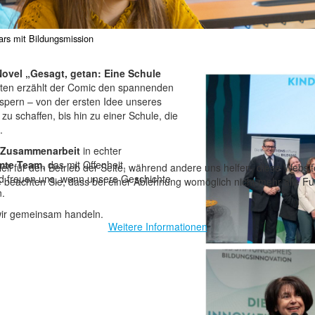
rs mit Bildungsmission
ovel „Gesagt, getan: Eine Schule
Seiten erzählt der Comic den spannenden
spern – von der ersten Idee unseres
u schaffen, bis hin zu einer Schule, die
.
d Zusammenarbeit
in echter
amte Team
, das mit Offenheit,
ell für den Betrieb der Seite, während andere uns helfen, diese Websi
d freuen uns, wenn unsere Geschichte
 beachten Sie, dass bei einer Ablehnung womöglich nicht mehr alle Fun
n.
wir gemeinsam handeln.
Weitere Informationen